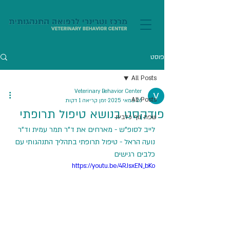
פוסט
All Posts
Veterinary Behavior Center
All Posts
26 במאי 2025
זמן קריאה 1 דקות
פודקסט בנושא טיפול תרופתי
שפת גוף כלבית
לייב לסופ"ש - מארחים את ד"ר תמר עמית וד"ר 
נועה הראל - טיפול תרופתי בתהליך התנהגותי עם 
כלבים רגישים
https://youtu.be/4RJsxEN_bKo