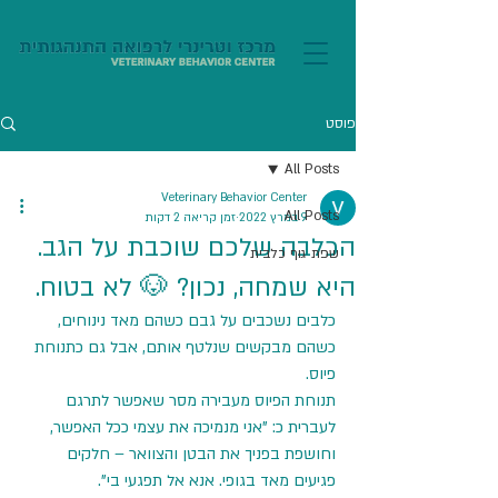
פוסט
All Posts
Veterinary Behavior Center
All Posts
9 במרץ 2022
זמן קריאה 2 דקות
הכלבה שלכם שוכבת על הגב.
שפת גוף כלבית
היא שמחה, נכון? 🐶 לא בטוח.
כלבים נשכבים על גבם כשהם מאד נינוחים, 
כשהם מבקשים שנלטף אותם, אבל גם כתנוחת 
פיוס. 
תנוחת הפיוס מעבירה מסר שאפשר לתרגם 
לעברית כ: "אני מנמיכה את עצמי ככל האפשר, 
וחושפת בפניך את הבטן והצוואר – חלקים 
פגיעים מאד בגופי. אנא אל תפגעי בי". 