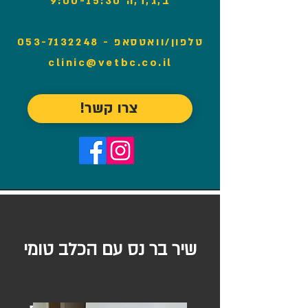
ב,ג,ד,ה 9:00-15:30
טלפון/וואטסאפ -
053-7132248
clinic@vetbc.co.il
צרו קשר!
שיר בר נס עם הכלב טומי