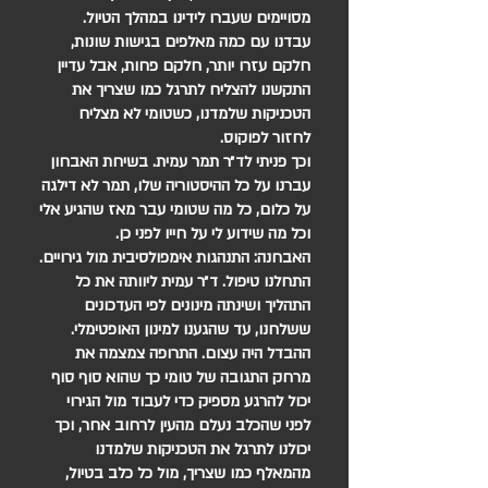
מסויימים שעברו לידינו במהלך הטיול.
עבדנו עם כמה מאלפים בגישות שונות,
חלקם עזרו יותר, חלקם פחות, אבל עדיין
התקשנו להצליח לתרגל כמו שצריך את
הטכניקות שלמדנו, כשטומי לא מצליח
לחזור לפוקוס.
וכך פניתי לד״ר תמר עמית. בשיחת האבחון
עברנו על כל ההיסטוריה שלו, תמר לא דילגה
על כלום, כל מה שטומי עבר מאז שהגיע אלי
וכל מה שידוע לי על חייו לפני כן.
האבחנה: התנהגות אימפולסיבית מול גירויים.
התחלנו טיפול. ד״ר עמית ליוותה את כל
התהליך ושינתה מינונים לפי העדכונים
ששלחנו, עד שהגענו למינון האופטימלי.
ההבדל היה עצום. התרופה צמצמה את
מרחק התגובה של טומי כך שהוא סוף סוף
יכול להרגע מספיק כדי לעבוד מול הגירוי
לפני שהכלב נעלם מהעין לרחוב אחר, וכך
יכולנו לתרגל את הטכניקות שלמדנו
מהמאלף כמו שצריך, מול כל כלב בטיול,