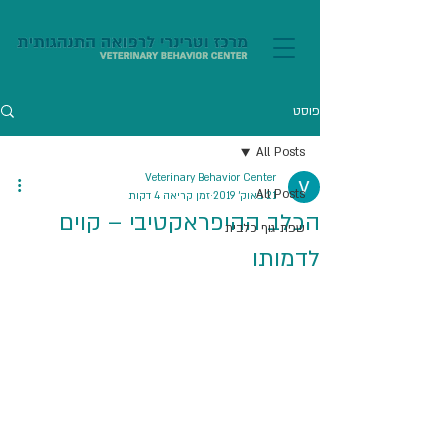
פוסט
All Posts
Veterinary Behavior Center
All Posts
21 באוק׳ 2019
זמן קריאה 4 דקות
הכלב ההיפראקטיבי – קוים
שפת גוף כלבית
לדמותו