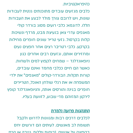
כהיפראקטיביות.
כלבים מגזעים עובדים מתוכנתים גנטית לעבודות 
שונות, ויש לרובם צורך מולד לבצע את העבודות 
הללו. לדוגמא: כלבי רועים מסוג בורדר קולי 
מאגפים עדרי צאן בנעיצת מבט, מרדף ונשיכות 
קלות בקרסול. גזעי טרייר שונים חופרים מחילות 
בקרקע. כלבי רטריבר רצים אחר חפצים נעים 
ומחזירים אותם, וגזעים רבים אחרים כגון 
ניופאונדלנד – שמחים לקפוץ למים ולשחות. 
כאשר הם חיים ככלבי מחמד ואינם עובדים, 
קורות תקלות. הבורדר-קולים "מאגפים" את ילדי 
המשפחה או את רגלי שולחן האוכל, הטריירים 
חופרים בגינה והורסים אותה, והניופאונדלנד קופץ 
לירקון המזוהם מדי שבוע, לזוועת בעליו.
התנהגות פרועה נלמדת
לכלבים דרכים רבות ומגוונות לדרוש ולקבל 
תשומת לב מאנשים. לעיתים הם דורשים יחס 
בקפיצה על אנשים, נביחות ויללות, גניבה או הרס 