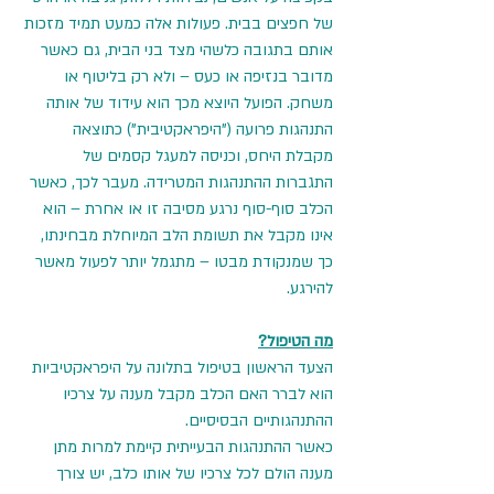
של חפצים בבית. פעולות אלה כמעט תמיד מזכות 
אותם בתגובה כלשהי מצד בני הבית, גם כאשר 
מדובר בנזיפה או כעס – ולא רק בליטוף או 
משחק. הפועל היוצא מכך הוא עידוד של אותה 
התנהגות פרועה ("היפראקטיבית") כתוצאה 
מקבלת היחס, וכניסה למעגל קסמים של 
התגברות ההתנהגות המטרידה. מעבר לכך, כאשר 
הכלב סוף-סוף נרגע מסיבה זו או אחרת – הוא 
אינו מקבל את תשומת הלב המיוחלת מבחינתו, 
כך שמנקודת מבטו – מתגמל יותר לפעול מאשר 
להירגע.
מה הטיפול?
הצעד הראשון בטיפול בתלונה על היפראקטיביות 
הוא לברר האם הכלב מקבל מענה על צרכיו 
ההתנהגותיים הבסיסיים.
כאשר ההתנהגות הבעייתית קיימת למרות מתן 
מענה הולם לכל צרכיו של אותו כלב, יש צורך 