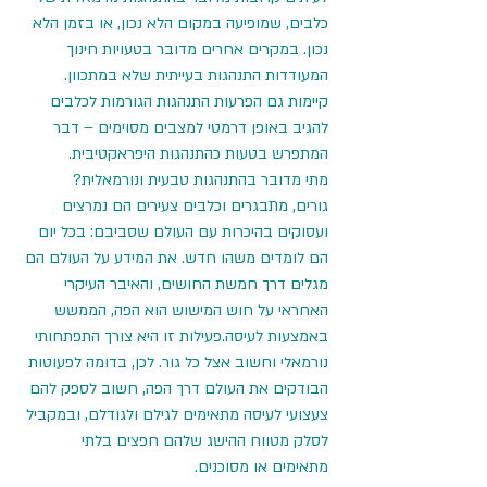
כלבים, שמופיעה במקום הלא נכון, או בזמן הלא 
נכון. במקרים אחרים מדובר בטעויות חינוך 
המעודדות התנהגות בעייתית שלא במתכוון. 
קיימות גם הפרעות התנהגות הגורמות לכלבים 
להגיב באופן דרמטי למצבים מסוימים – דבר 
המתפרש בטעות כהתנהגות היפראקטיבית.
מתי מדובר בהתנהגות טבעית ונורמאלית?
גורים, מתבגרים וכלבים צעירים הם נמרצים 
ועסוקים בהיכרות עם העולם שסביבם: בכל יום 
הם לומדים משהו חדש. את המידע על העולם הם 
מגלים דרך חמשת החושים, והאיבר העיקרי 
האחראי על חוש המישוש הוא הפה, הממשש 
באמצעות לעיסה.פעילות זו היא צורך התפתחותי 
נורמאלי וחשוב אצל כל גור. לכן, בדומה לפעוטות 
הבודקים את העולם דרך הפה, חשוב לספק להם 
צעצועי לעיסה מתאימים לגילם ולגודלם, ובמקביל 
לסלק מטווח ההישג שלהם חפצים בלתי 
מתאימים או מסוכנים. 