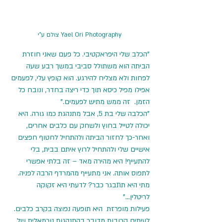
Yael Ori Photography צולם ע"י
"הכלב שלי היפראקטיבי. כל פעם שאני חוזרת 
הביתה הוא משתולל סביבי במשך רבע שעה 
לפחות ולא מצליח להירגע. הוא קופץ עלי, לפעמים 
אפילו מפיל כיסא תוך כדי ריצה בחדר, ונובח כל 
הזמן.  זה ממש מתיש לפעמים."
"הכלבה שלי בת 5, אבל מתנהגת כמו גורה. היא 
יכולה לטייל בחוץ ולשחק עם כלבים אחרים, 
ואחר-כך לחזור הביתה ולהתחיל לחטוף חפצים 
אישיים שלי ולהתחיל לרוץ איתם בבית, בלי 
להתעייף! היא מהירה מאד – זה בלתי אפשרי 
לתפוס אותה. אני מתעייף מהמרדף הרבה לפניה. 
מתי היא תתבגר כבר? לדעתי היא זקוקה 
לריטלין..."
פעילות מופרזת  היא תופעה נפוצה בקרב כלבים. 
לעיתים קרובות מדובר בהתנהגות נורמאלית של 