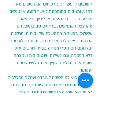
חשובים לרעשי רקע. לעיתים הם רגישים מאד 
למגע, ומגיבים בתוקפנות כאשר המגע אינטנסיבי 
מדי עבורם – גם חיבוק או ליטוף. כתוצאה 
מההצפה המתמשכת בגירויים סביבתיים, הם 
עסוקים בפעילות מתמשכת של נביחות, הרסנות, 
הכנסת חפצים לפה ולעיתים קרובות גם לעיסתם 
ובליעתם הם חסרי מנוחה בבית, דורשים יחס 
ללא הפסקה, וגם פעילות אינטנסיבית של כמה 
שעות אינה מצליחה לעייף אותם לשינה טובה 
ועמוקה.
הצפה זו היא גם הסיבה לעובדה שחלק מהכלבים 
הללו מתמודדים בצורה טובה יותר עם סביבתם 
כאשר היא שקטה מגירויים חזותיים וקוליים.
התנהגויות אלה מתסכלות מאד עבור כל מי שחי 
עם הכלב ומטפל בו, ולעיתים קרובות גוררות 
ענישה בניסיון להפסיק את הפעילות הבעייתית. 
למרבה התסכול לשני הצדדים, ענישה רק מחמירה 
את הבעיה כיון שהכלב האימפולסיבי אינו מסוגל 
להבין, להפנים או לעצור את עצמו.