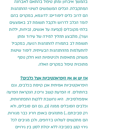
בהמשך איבחון ומתן טיפול בהתאם לאבחנה 
המתקבלת. הכלים המשמשים לשינוי ההתנהגות 
הם לרוב כלים לימודיים: לדוגמא, במקרים בהם 
לומד הכלב לדרוש ולקבל תשומת לב באמצעים 
בלתי מקובלים (קפיצה על אנשים, נביחות, יללות 
ועוד), מתבצע תהליך למידה של עידוד ומתן 
תשומת לב בתמורה להתנהגות רגועה, במקביל 
להתעלמות מההתנהגות הבעייתית. לימוד שיטות 
משחק מתאימות ולגיטימיות הוא חלק נוסף 
מתוכנית טיפול במקרים האלה.
אז יש או אין היפראקטיביות אצל כלבים?
היפראקטיביות אמיתית אכן קיימת בכלבים, וגם 
בחתולים. זו הפרעת קשב וריכוז, הנקראת הפרעה 
אימפולסיבית.  היא נחשבת ללקות התפתחותית, 
וכלבים הסובלים ממנה (כן, גם הם סובלים, ולא 
רק סביבתם...) מתנהגים באופן חריג כבר מגורות. 
הם מתקשים לשלוט בדחפים, ולכן מגיבים לכל 
גירוי קטן בסביבה ללא יכולת לסנן בין גירויים 