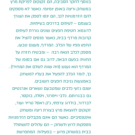
בנוסף לחקר הסביבה, הם זקוקים לפריקת מרץ 
במשחק וריצה באופן יומיומי. כאשר לא מספקים 
להם הזדמנויות לכך, הם ינסו לספק את הצורך 
בעצמם – לעיתים בדרכים בעייתיות.
לדוגמא: חטיפת חפצים שונים גוררת לעיתים 
קרובות מרדף בבית, כאשר מנסים להציל את 
החפץ מפיו של הכלב. המרדף, מעצם טבעו, 
מספק לכלב הנאה רבה  – ומבטיח חזרה על 
החוויה בפעם הבאה, לרוב גם אם בסופו של 
המרדף הוא נענש (היה שווה לשלם את המחיר!) . 
כך, לומד הכלב להפעיל את בעליו למשחק 
באמצעות גניבת חפצים חשובים.
ישנם גזעי כלבים שמטבעם נשארים אנרגטיים 
גם בבגרותם. כלבי ויימרנר, ויסלה, בוקסר, 
לברדור, בולדוג צרפתי, ג'ק ראסל טרייר ועוד, 
זקוקים להוצאת מרץ בצורת ריצה ומשחק 
אינטנסיביים. כאשר הם אינם מקבלים הזדמנויות 
מספקות לרוץ ולשחק – הם עלולים להשתולל 
בבית במשחק פרוע – בפעילות  המתפרשת 